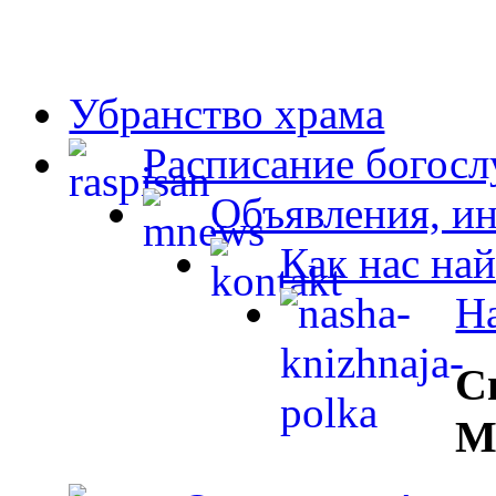
Убранство храма
Расписание богос
Объявления, и
Как нас най
Н
С
М