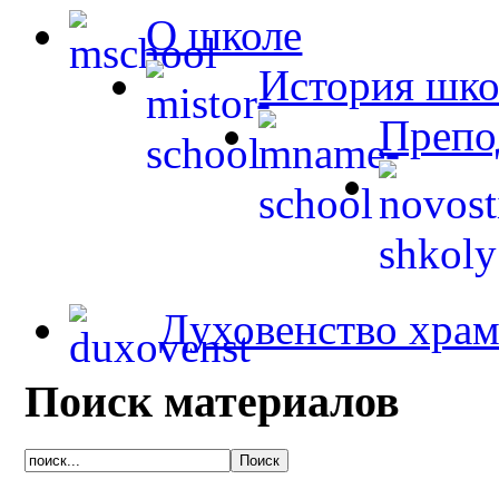
О школе
История шк
Препо
Духовенство храм
Поиск материалов