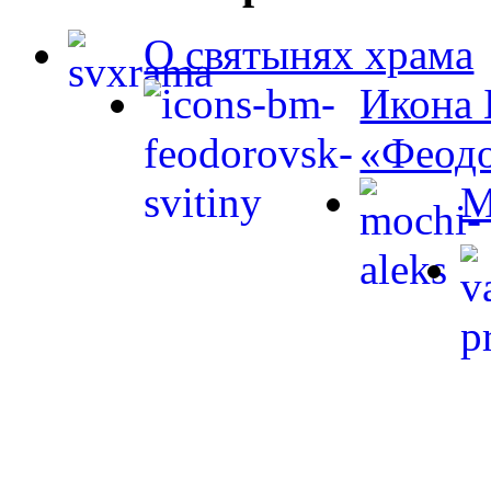
О святынях храма
Икона 
«Феодо
М