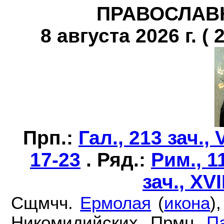
ПРАВОСЛАВ
8 августа 2026 г. ( 
Прп.:
Гал., 213 зач., V
17-23
. Ряд.:
Рим., 11
зач., XVII
Сщмчч.
Ермолая
(
икона
)
Никомидийских. Прмц.
П