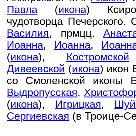
Павла
(
икона
) Ксир
чудотворца Печерского.
Василия
, прмцц.
Анаст
Иоанна
,
Иоанна
,
Иоанн
(
икона
),
Костромской
Дивеевской
(
икона
) икон
со Смоленской иконы 
Выдропусская
,
Христофо
(
икона
),
Игрицкая
,
Шуй
Сергиевская
(в Троице-Се