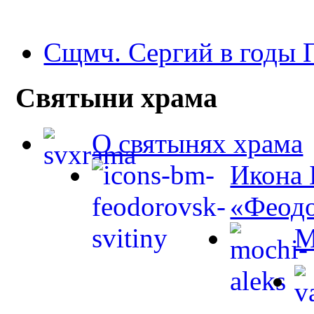
Сщмч. Сергий в годы
Святыни храма
О святынях храма
Икона 
«Феодо
М