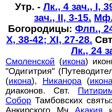
Утр. -
Лк., 4 зач., I, 3
зач., II, 3-15.
Мф.,
Богородицы:
Флп., 24
X, 38-42; XI, 27-28.
Свт
Лк., 24 з
Смоленской
(
икона
) ико
"Одигитрия" (Путеводител
(
икона
),
Никанора
(
икон
диаконов. Свт.
Питири
Собор
Тамбовских святы
Анкирского. Мч.
Акакия
, 