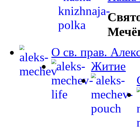
Свят
Мечё
О св. прав. Але
Житие