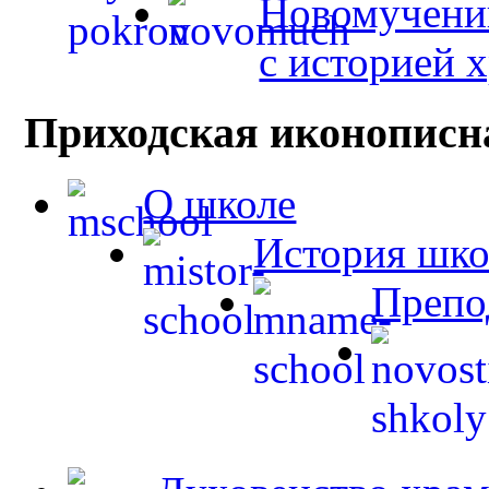
Новомученик
с историей 
Приходская иконописн
О школе
История шк
Препо