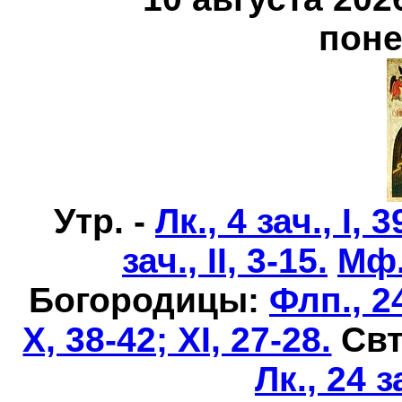
поне
Утр. -
Лк., 4 зач., I, 3
зач., II, 3-15.
Мф.,
Богородицы:
Флп., 24
X, 38-42; XI, 27-28.
Свт
Лк., 24 з