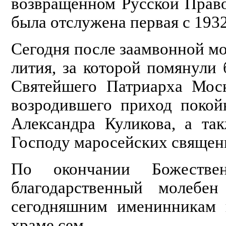
возвращенном Русской Право
была отслужена первая с 193
Сегодня после заамвонной м
лития, за которой помянули
Святейшего Патриарха Моск
возродившего приход покой
Александра Куликова, а та
Господу маросейских священ
По окончании Божестве
благодарственный молебен
сегодняшним именинникам 
храме сем.