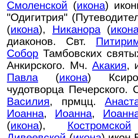
Смоленской
(
икона
) ико
"Одигитрия" (Путеводител
(
икона
),
Никанора
(
икон
диаконов. Свт.
Питири
Собор
Тамбовских святы
Анкирского. Мч.
Акакия
, 
Павла
(
икона
) Ксир
чудотворца Печерского.
Василия
, прмцц.
Анаст
Иоанна
,
Иоанна
,
Иоанн
(
икона
),
Костромской
Дивеевской
(
икона
) икон