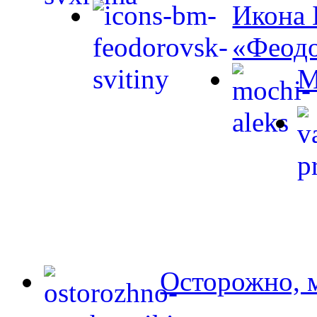
Икона 
«Феодо
М
Осторожно, 