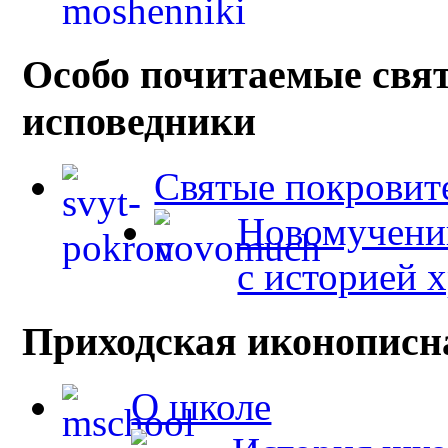
Особо почитаемые свя
исповедники
Святые покровит
Новомученик
с историей 
Приходская иконописн
О школе