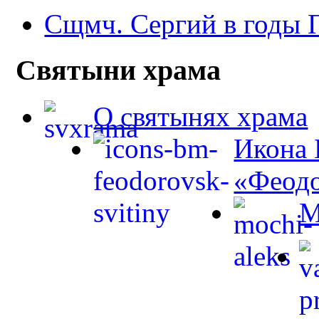
Сщмч. Сергий в годы
Святыни храма
О святынях храма
Икона 
«Феодо
М