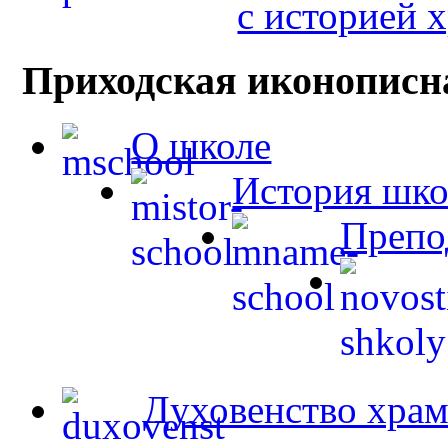
с историей 
Приходская иконописн
О школе
История шк
Препо
Духовенство храм